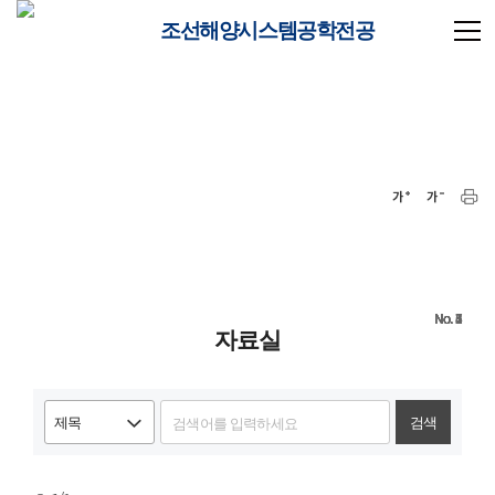
조선해양시스템공학전공
7
6
5
4
3
2
1
자료실
검색