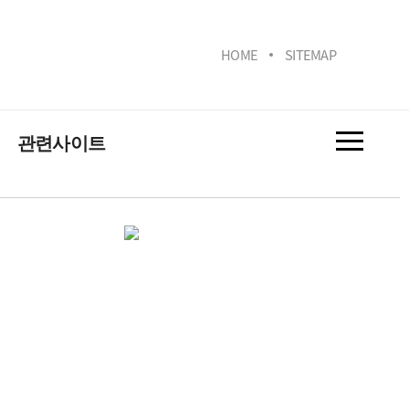
HOME
SITEMAP
관련사이트
내조선업체
선관련학회
술연구기관
술정보