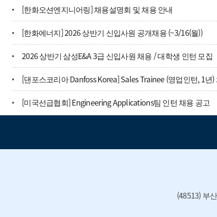
[한화오션엔지니어링] 채용설명회 및 채용 안내
학과 시설
[한화에너지] 2026 상반기 신입사원 공개채용 (~3/16(월))
졸업 후 진로
2026 상반기 삼성E&A 3급 신입사원 채용 / 대학생 인턴 모집
취업현황
[댄포스코리아 Danfoss Korea] Sales Trainee (영업인턴, 1년
찾아오시는 길
[미국선급협회] Engineering Applications팀 인턴 채용 공고
(48513) 부산