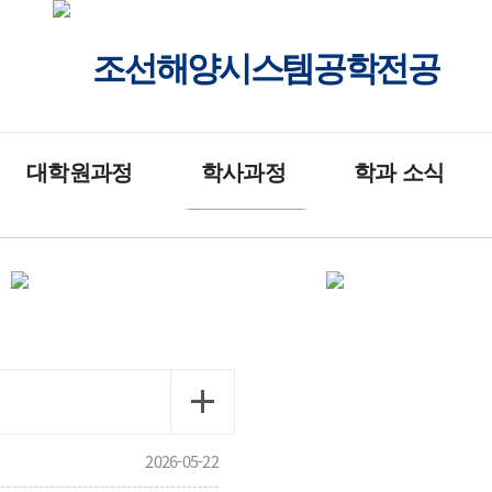
조선해양시스템공학전공
대학원과정
학사과정
학과 소식
입학 안내
입학 안내
공지사항
국
교과 과정
교과 과정
학사 일정
조
대학원 규정
학부 규정
뉴스
기
연구실 소개
학과 동아리
갤러리
학
2026-05-22
자료실
자료실